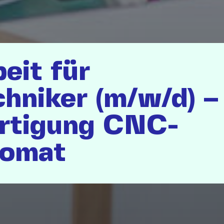
eit für
hniker (m/w/d) –
rtigung CNC-
tomat